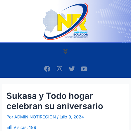
Ir
Navegación
al
de
contenido
entradas
Menú
F
I
T
Y
a
n
w
o
c
s
i
u
e
t
t
t
b
a
t
u
Sukasa y Todo hogar
o
g
e
b
o
r
r
e
celebran su aniversario
k
a
m
Por
ADMIN NOTIREGION
/
julio 9, 2024
Visitas:
199