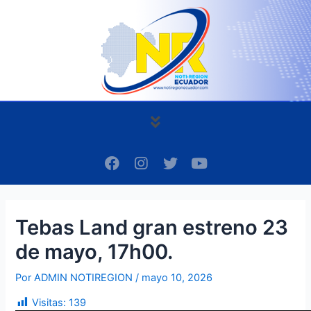
Ir
Navegación
al
de
contenido
entradas
Menú
F
I
T
Y
a
n
w
o
c
s
i
u
e
t
t
t
b
a
t
u
Tebas Land gran estreno 23
o
g
e
b
o
r
r
e
de mayo, 17h00.
k
a
m
Por
ADMIN NOTIREGION
/
mayo 10, 2026
Visitas:
139