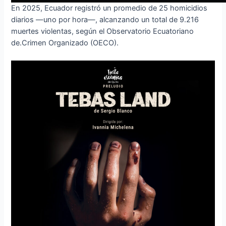
En 2025, Ecuador registró un promedio de 25 homicidios
diarios —uno por hora—, alcanzando un total de 9.216
muertes violentas, según el Observatorio Ecuatoriano
de.Crimen Organizado (OECO).