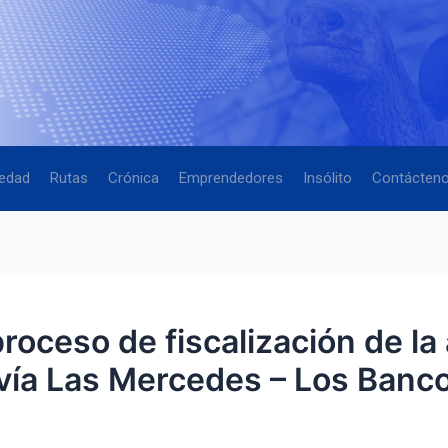
edad
Rutas
Crónica
Emprendedores
Insólito
Contácten
roceso de fiscalización de la
vía Las Mercedes – Los Banc