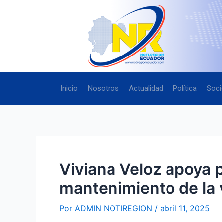
Ir
Navegación
al
de
contenido
entradas
Inicio
Nosotros
Actualidad
Política
Soci
Viviana Veloz apoya p
mantenimiento de la 
Por
ADMIN NOTIREGION
/
abril 11, 2025