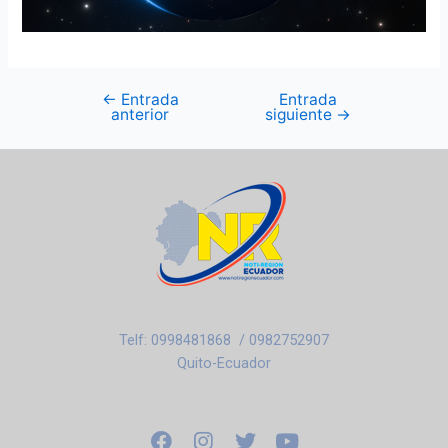
←
Entrada
Entrada
anterior
siguiente
→
Telf: 0998481868 / 0982752907
Quito-Ecuador
F
I
T
Y