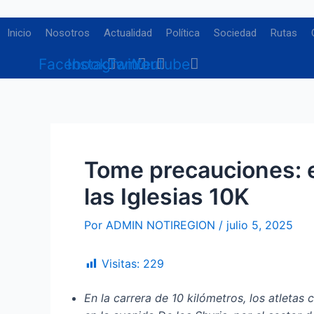
Ir
Navegación
al
de
Inicio
Nosotros
Actualidad
Política
Sociedad
Rutas
contenido
entradas
Facebook
Instagram
Twitter
Youtube
Tome precauciones: e
las Iglesias 10K
Por
ADMIN NOTIREGION
/
julio 5, 2025
Visitas:
229
En la carrera de 10 kilómetros, los atletas